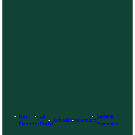
Commander
Nos
La
Devenir
Actualités
Contact
Pizzerias
Carte
Franchisé